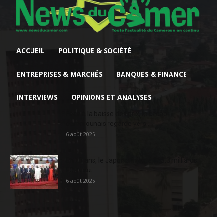
ACCUEIL
POLITIQUE & SOCIÉTÉ
ENTREPRISES & MARCHÉS
BANQUES & FINANCE
INTERVIEWS
OPINIONS ET ANALYSES
Face à la baisse des prix, le cacao
camerounais regarde vers...
6 août 2026
En 20 ans, le Japon a injecté 363,3 milliards
FCFA au...
6 août 2026