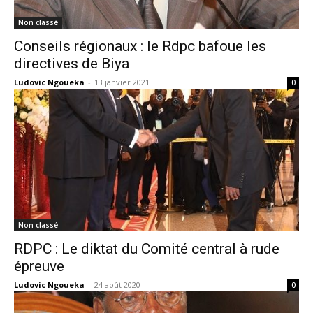
Non classé
Conseils régionaux : le Rdpc bafoue les
directives de Biya
Ludovic Ngoueka
-
13 janvier 2021
0
Non classé
RDPC : Le diktat du Comité central à rude
épreuve
Ludovic Ngoueka
-
24 août 2020
0