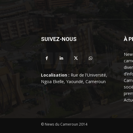
SUIVEZ-NOUS
À 
News
came
dive
d’in
Localisation :
Rue de l'Université,
Came
Ngoa Ekelle, Yaoundé, Cameroun
soci
prem
Actu
© News du Cameroun 2014