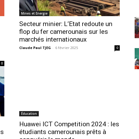
Mines et Energie
Secteur minier: L’Etat redoute un
flop du fer camerounais sur les
marchés internationaux
Claude Paul TJEG
-
6 février 2025
0
0
Éducation
Huawei ICT Competition 2024 : les
es
étudiants camerounais prêts à