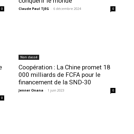
conquérir le monde
Claude Paul TJEG
-
6 décembre 2024
0
0
Non classé
e
Coopération : La Chine promet 18
000 milliards de FCFA pour le
financement de la SND-30
Jenner Onana
-
1 juin 2023
0
0