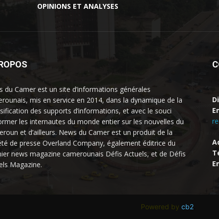
OPINIONS ET ANALYSES
PROPOS
C
 du Camer est un site d’informations générales
D
rounais, mis en service en 2014, dans la dynamique de la
Em
rsification des supports d’informations, et avec le souci
r
former les internautes du monde entier sur les nouvelles du
roun et d’ailleurs. News du Camer est un produit de la
A
été de presse Overland Company, également éditrice du
Té
ier news magazine camerounais Défis Actuels, et de Défis
Em
els Magazine.
Powered by
cb2
.