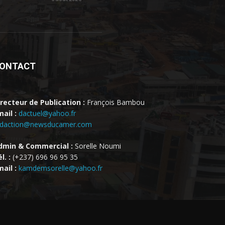
ONTACT
irecteur de Publication :
François Bambou
ail :
dactuel@yahoo.fr
edaction@newsducamer.com
dmin & Commercial :
Sorelle Noumi
l. :
(+237) 696 96 95 35
ail :
kamdemsorelle@yahoo.fr