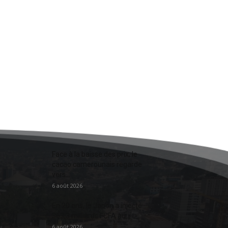
Face à la baisse des prix, le
cacao camerounais regarde
vers...
6 août 2026
En 20 ans, le Japon a injecté
363,3 milliards FCFA au...
6 août 2026