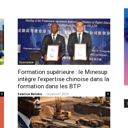
Economie
Formation supérieure : le Minesup
intègre l’expertise chinoise dans la
formation dans les BTP
Fabrice Beloko
-
16 janvier 2026
0
0