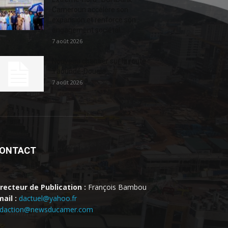
Cameroun accélère son
expansion et renforce son
engagement sociétal...
7 août 2026
Nouveau chantier sur la route
Yaoundé-Douala
7 août 2026
ONTACT
irecteur de Publication :
François Bambou
ail :
dactuel@yahoo.fr
edaction@newsducamer.com