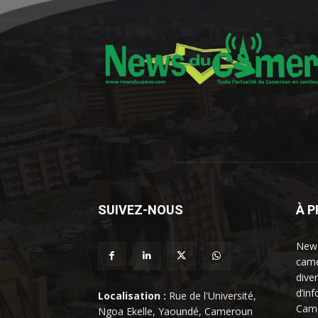
SUIVEZ-NOUS
À 
News
came
dive
d’in
Localisation :
Rue de l'Université,
Came
Ngoa Ekelle, Yaoundé, Cameroun