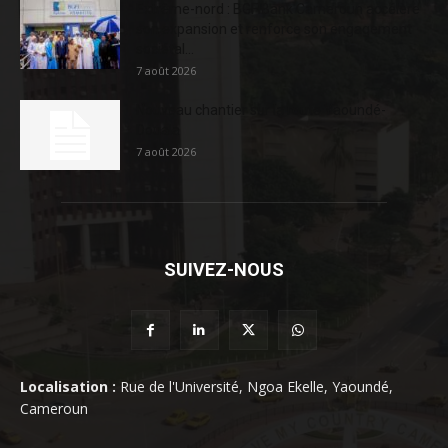
Extrême-nord : BGFIBank Cameroun accélère
son expansion et renforce son engagement
sociétal...
7 août 2026
Nouveau chantier sur la route Yaoundé-
Douala
7 août 2026
SUIVEZ-NOUS
Localisation :
Rue de l'Université, Ngoa Ekelle, Yaoundé,
Cameroun