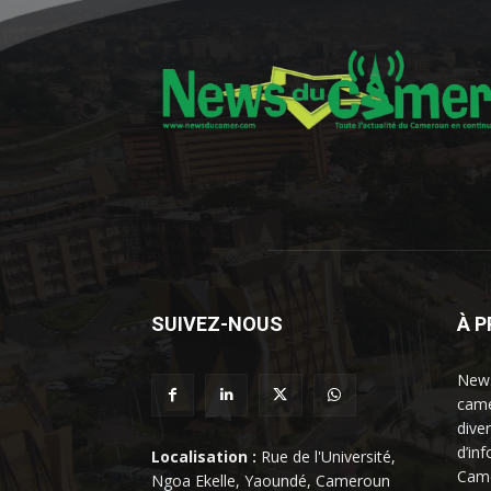
SUIVEZ-NOUS
À 
News
came
dive
d’in
Localisation :
Rue de l'Université,
Came
Ngoa Ekelle, Yaoundé, Cameroun