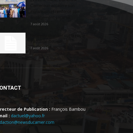
Cameroun accélère son
expansion et renforce son
engagement sociétal...
7 août 2026
Nouveau chantier sur la route
Yaoundé-Douala
7 août 2026
ONTACT
irecteur de Publication :
François Bambou
ail :
dactuel@yahoo.fr
edaction@newsducamer.com