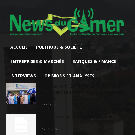
ACCUEIL
POLITIQUE & SOCIÉTÉ
ENTREPRISES & MARCHÉS
BANQUES & FINANCE
INTERVIEWS
OPINIONS ET ANALYSES
Extrême-nord : BGFIBank Cameroun accélère
son expansion et renforce son engagement
sociétal...
7 août 2026
Nouveau chantier sur la route Yaoundé-
Douala
7 août 2026