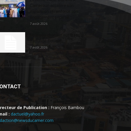
Cameroun accélère son
expansion et renforce son
engagement sociétal...
7 août 2026
Nouveau chantier sur la route
Yaoundé-Douala
7 août 2026
ONTACT
irecteur de Publication :
François Bambou
ail :
dactuel@yahoo.fr
edaction@newsducamer.com