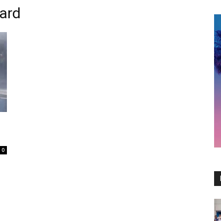
nard
0