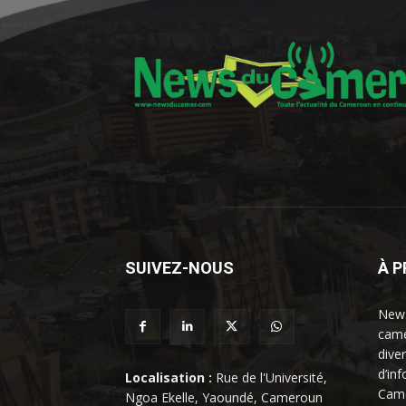
SUIVEZ-NOUS
À 
News
came
dive
d’in
Localisation :
Rue de l'Université,
Came
Ngoa Ekelle, Yaoundé, Cameroun