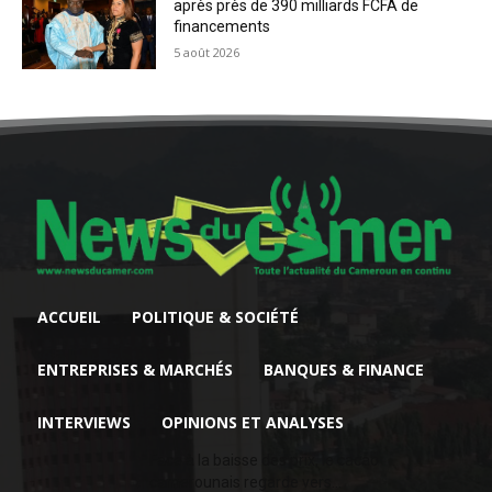
après près de 390 milliards FCFA de
financements
5 août 2026
ACCUEIL
POLITIQUE & SOCIÉTÉ
ENTREPRISES & MARCHÉS
BANQUES & FINANCE
INTERVIEWS
OPINIONS ET ANALYSES
Face à la baisse des prix, le cacao
camerounais regarde vers...