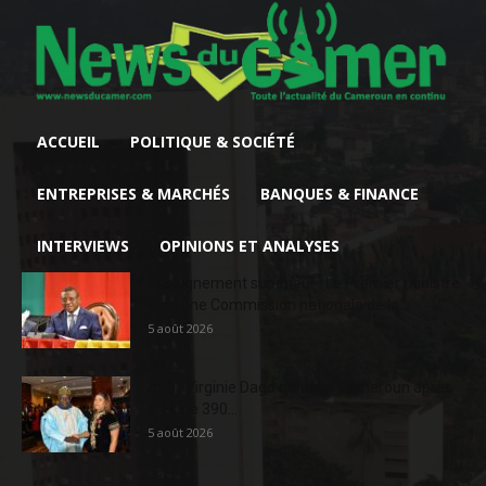
ACCUEIL
POLITIQUE & SOCIÉTÉ
ENTREPRISES & MARCHÉS
BANQUES & FINANCE
INTERVIEWS
OPINIONS ET ANALYSES
Enseignement supérieur : Le Premier ministre
crée une Commission nationale de la...
5 août 2026
AFD : Virginie Dago quitte le Cameroun après
près de 390...
5 août 2026