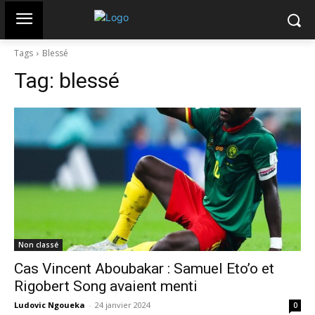
Tags
Blessé
Tag:
blessé
Non classé
Cas Vincent Aboubakar : Samuel Eto’o et
Rigobert Song avaient menti
Ludovic Ngoueka
-
24 janvier 2024
0