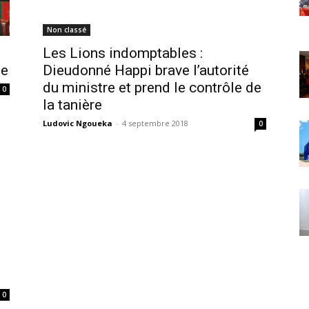
Non classé
Les Lions indomptables :
ge
Dieudonné Happi brave l’autorité
du ministre et prend le contrôle de
0
la tanière
Ludovic Ngoueka
-
4 septembre 2018
0
0