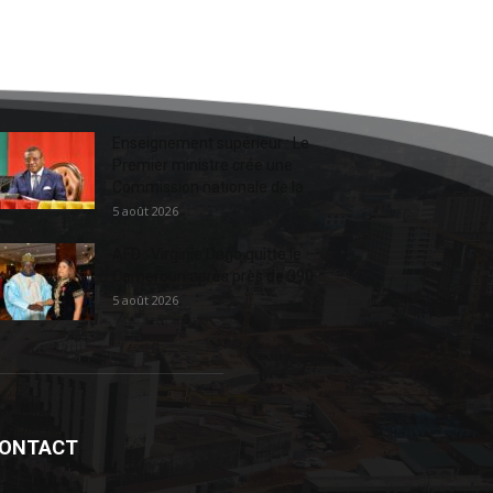
Enseignement supérieur : Le
Premier ministre crée une
Commission nationale de la...
5 août 2026
AFD : Virginie Dago quitte le
Cameroun après près de 390...
5 août 2026
ONTACT