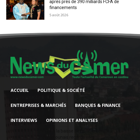
après près de 390 milliards FCFA de
financements
5 août 2026
ACCUEIL
POLITIQUE & SOCIÉTÉ
ENTREPRISES & MARCHÉS
BANQUES & FINANCE
INTERVIEWS
OPINIONS ET ANALYSES
Face à la baisse des prix, le cacao
camerounais regarde vers...