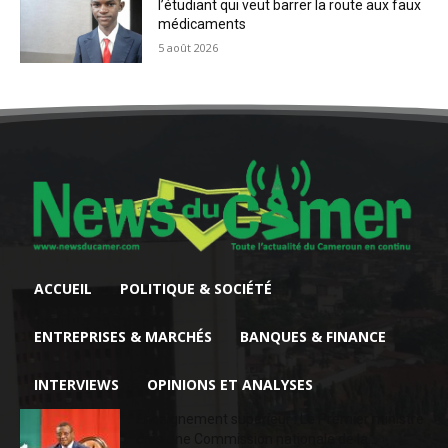
l’étudiant qui veut barrer la route aux faux
médicaments
5 août 2026
ACCUEIL
POLITIQUE & SOCIÉTÉ
ENTREPRISES & MARCHÉS
BANQUES & FINANCE
INTERVIEWS
OPINIONS ET ANALYSES
Enseignement supérieur : Le Premier ministre
crée une Commission nationale de la...