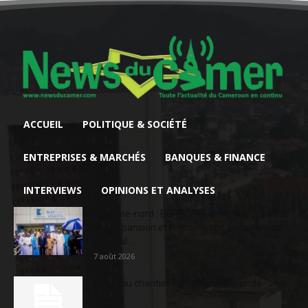
ACCUEIL
POLITIQUE & SOCIÉTÉ
ENTREPRISES & MARCHÉS
BANQUES & FINANCE
INTERVIEWS
OPINIONS ET ANALYSES
Extrême-nord : BGFIBank Cameroun accélère
son expansion et renforce son engagement
sociétal...
7 août 2026
Nouveau chantier sur la route Yaoundé-
Douala