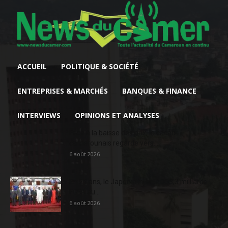
ACCUEIL
POLITIQUE & SOCIÉTÉ
ENTREPRISES & MARCHÉS
BANQUES & FINANCE
INTERVIEWS
OPINIONS ET ANALYSES
Face à la baisse des prix, le cacao
camerounais regarde vers...
6 août 2026
En 20 ans, le Japon a injecté 363,3 milliards
FCFA au...
6 août 2026