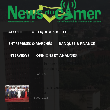
ACCUEIL
POLITIQUE & SOCIÉTÉ
ENTREPRISES & MARCHÉS
BANQUES & FINANCE
INTERVIEWS
OPINIONS ET ANALYSES
Face à la baisse des prix, le cacao
camerounais regarde vers...
6 août 2026
En 20 ans, le Japon a injecté 363,3 milliards
FCFA au...
6 août 2026