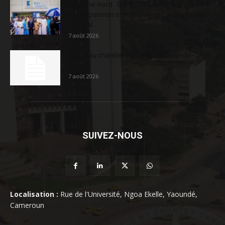
Extrême-nord : BGFIBank Cameroun accélère
son expansion et renforce son engagement
sociétal...
7 août 2026
Nouveau chantier sur la route Yaoundé-
Douala
7 août 2026
SUIVEZ-NOUS
Localisation :
Rue de l'Université, Ngoa Ekelle, Yaoundé,
Cameroun