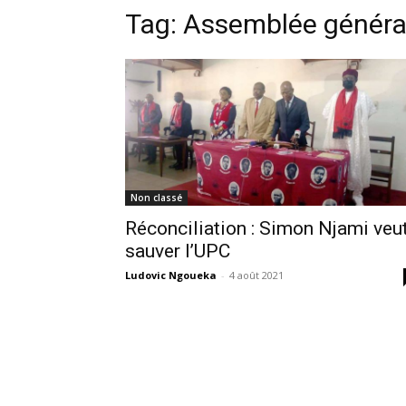
Tag:
Assemblée généra
Non classé
Réconciliation : Simon Njami veu
sauver l’UPC
Ludovic Ngoueka
-
4 août 2021