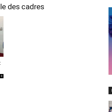
le des cadres
t
0