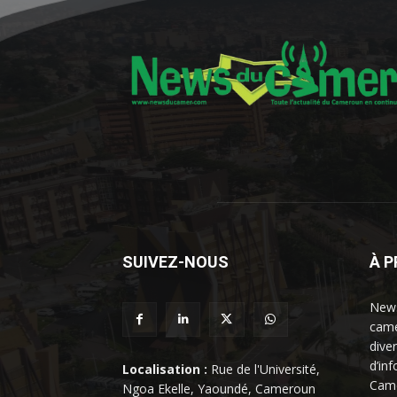
SUIVEZ-NOUS
À 
News
came
dive
d’in
Localisation :
Rue de l'Université,
Came
Ngoa Ekelle, Yaoundé, Cameroun