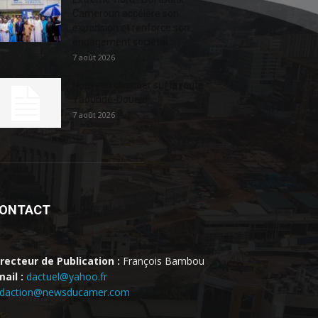
Cameroun accélère son
expansion et renforce son
engagement sociétal...
7 août 2026
Nouveau chantier sur la route
Yaoundé-Douala
7 août 2026
ONTACT
irecteur de Publication :
François Bambou
ail :
dactuel@yahoo.fr
edaction@newsducamer.com