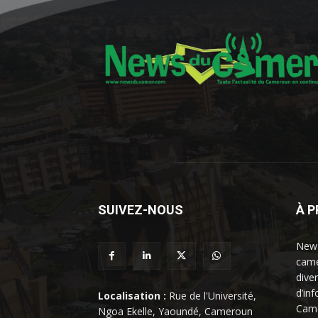
SUIVEZ-NOUS
À 
News
came
dive
d’in
Localisation :
Rue de l'Université,
Came
Ngoa Ekelle, Yaoundé, Cameroun