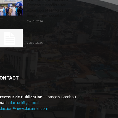
Cameroun accélère son
expansion et renforce son
engagement sociétal...
7 août 2026
Nouveau chantier sur la route
Yaoundé-Douala
7 août 2026
ONTACT
irecteur de Publication :
François Bambou
ail :
dactuel@yahoo.fr
edaction@newsducamer.com