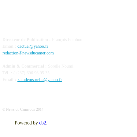
CONTACT
Directeur de Publication :
François Bambou
Email :
dactuel@yahoo.fr
redaction@newsducamer.com
Admin & Commercial :
Sorelle Noumi
Tél. :
(+237) 696 96 95 35
Email :
kamdemsorelle@yahoo.fr
© News du Cameroun 2014
Powered by
cb2
.