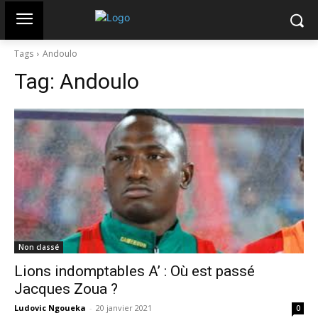
Tags
Andoulo
Tag:
Andoulo
Non classé
Lions indomptables A’ : Où est passé
Jacques Zoua ?
Ludovic Ngoueka
-
20 janvier 2021
0