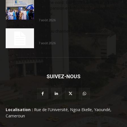
Extrême-nord : BGFIBank Cameroun accélère
son expansion et renforce son engagement
sociétal...
7 août 2026
Nouveau chantier sur la route Yaoundé-
Douala
7 août 2026
SUIVEZ-NOUS
Localisation :
Rue de l'Université, Ngoa Ekelle, Yaoundé,
Cameroun