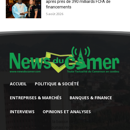
après près de 390 milliards FCFA de
financements
5 août 2026
ACCUEIL
POLITIQUE & SOCIÉTÉ
ENTREPRISES & MARCHÉS
BANQUES & FINANCE
INTERVIEWS
OPINIONS ET ANALYSES
Face à la baisse des prix, le cacao
camerounais regarde vers...