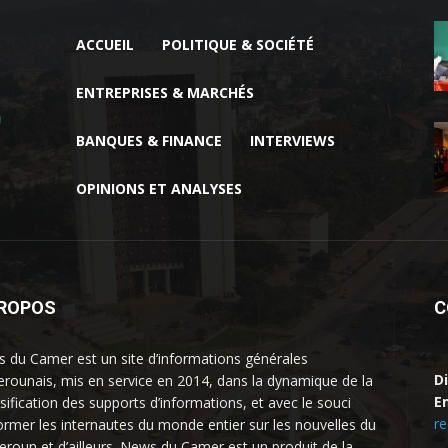
ACCUEIL
POLITIQUE & SOCIÉTÉ
ENTREPRISES & MARCHÉS
BANQUES & FINANCE
INTERVIEWS
OPINIONS ET ANALYSES
PROPOS
C
 du Camer est un site d’informations générales
D
rounais, mis en service en 2014, dans la dynamique de la
Em
rsification des supports d’informations, et avec le souci
r
former les internautes du monde entier sur les nouvelles du
roun et d’ailleurs. News du Camer est un produit de la