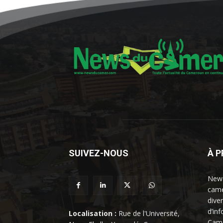
SUIVEZ-NOUS
À 
News
came
dive
d’in
Localisation :
Rue de l'Université,
Came