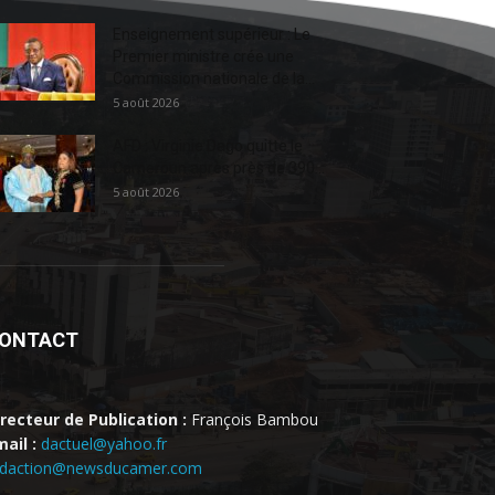
Enseignement supérieur : Le
Premier ministre crée une
Commission nationale de la...
5 août 2026
AFD : Virginie Dago quitte le
Cameroun après près de 390...
5 août 2026
ONTACT
irecteur de Publication :
François Bambou
ail :
dactuel@yahoo.fr
edaction@newsducamer.com