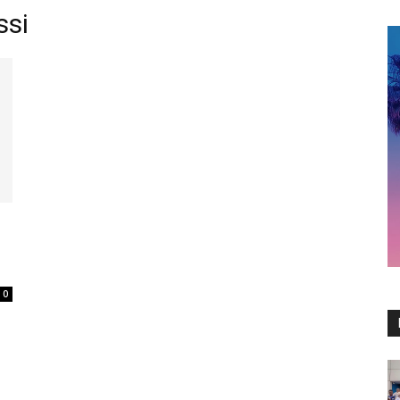
ssi
e
0