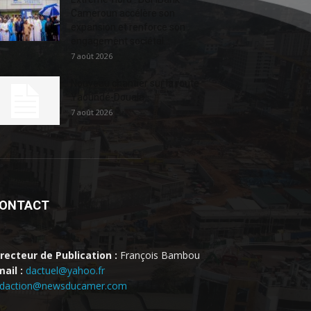
Cameroun accélère son
expansion et renforce son
engagement sociétal...
7 août 2026
Nouveau chantier sur la route
Yaoundé-Douala
7 août 2026
ONTACT
irecteur de Publication :
François Bambou
ail :
dactuel@yahoo.fr
edaction@newsducamer.com