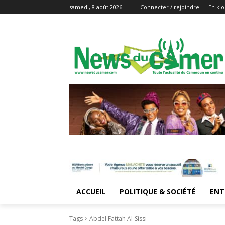
samedi, 8 août 2026
Connecter / rejoindre
En kio
ACCUEIL
POLITIQUE & SOCIÉTÉ
ENT
Tags
Abdel Fattah Al-Sissi