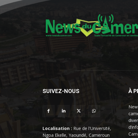
SUIVEZ-NOUS
À 
News
came
dive
d’in
Localisation :
Rue de l'Université,
Came
Ngoa Ekelle, Yaoundé, Cameroun