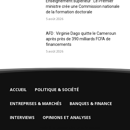
Enseignement supérieur : Le Premier
ministre crée une Commission nationale
de la formation doctorale
5 août 2026
AFD : Virginie Dago quitte le Cameroun
après près de 390 milliards FCFA de
financements
5 août 2026
ACCUEIL
POLITIQUE & SOCIÉTÉ
ENTREPRISES & MARCHÉS
BANQUES & FINANCE
INTERVIEWS
OPINIONS ET ANALYSES
Face à la baisse des prix, le cacao