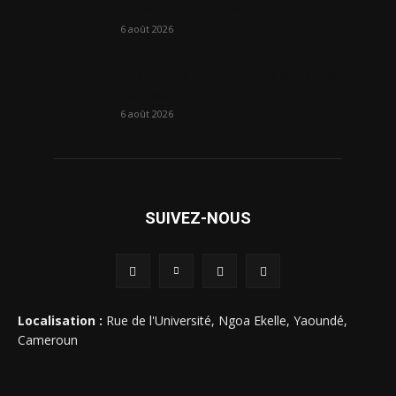
camerounais regarde vers...
6 août 2026
En 20 ans, le Japon a injecté 363,3 milliards
FCFA au...
6 août 2026
SUIVEZ-NOUS
Localisation :
Rue de l'Université, Ngoa Ekelle, Yaoundé,
Cameroun