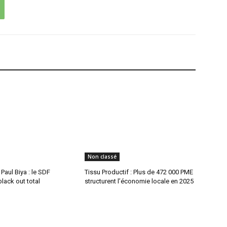
Non classé
aul Biya : le SDF
Tissu Productif : Plus de 472 000 PME
lack out total
structurent l’économie locale en 2025