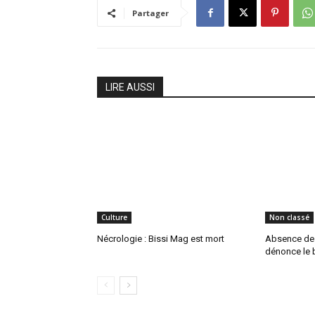
Partager
LIRE AUSSI
Culture
Non classé
Nécrologie : Bissi Mag est mort
Absence de P
dénonce le b