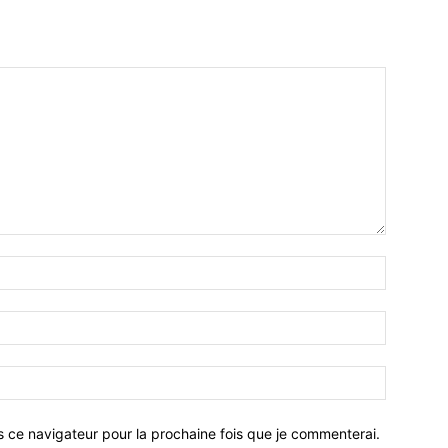
Nom
:*
Email
:*
Site
:
s ce navigateur pour la prochaine fois que je commenterai.