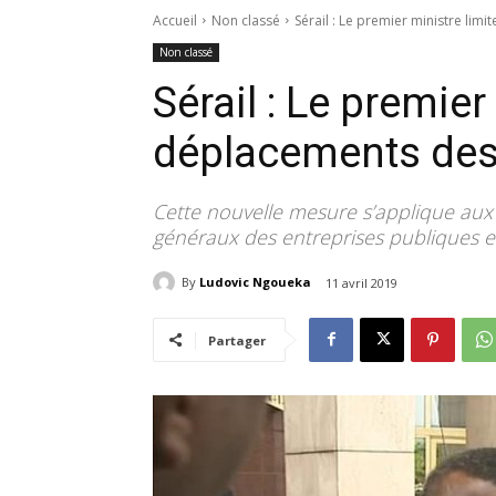
Accueil
Non classé
Sérail : Le premier ministre limi
Non classé
Sérail : Le premier
déplacements des a
Cette nouvelle mesure s’applique aux
généraux des entreprises publiques e
By
Ludovic Ngoueka
11 avril 2019
Partager