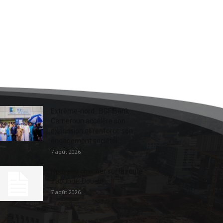
Extrême-nord : BGFIBank
Cameroun accélère son
expansion et renforce son
engagement sociétal...
7 août 2026
Nouveau chantier sur la route
Yaoundé-Douala
7 août 2026