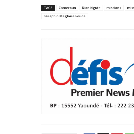
TAGS
Cameroun
Dion Ngute
missions
miss
Séraphin Magloire Fouda