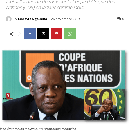
football a décidé de ramener la Coupe d’Afrique des
Nations (CAN) en janvier comme jadis.
By
Ludovic Ngoueka
26 novembre 2019
2103
0
issa était moins mauvais. Ph Afropeople magazine