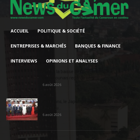
ACCUEIL
POLITIQUE & SOCIÉTÉ
ENTREPRISES & MARCHÉS
BANQUES & FINANCE
INTERVIEWS
OPINIONS ET ANALYSES
Face à la baisse des prix, le cacao
camerounais regarde vers...
6 août 2026
En 20 ans, le Japon a injecté 363,3 milliards
FCFA au...
6 août 2026