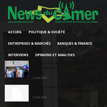
ACCUEIL
POLITIQUE & SOCIÉTÉ
ENTREPRISES & MARCHÉS
BANQUES & FINANCE
INTERVIEWS
OPINIONS ET ANALYSES
Extrême-nord : BGFIBank Cameroun accélère
son expansion et renforce son engagement
sociétal...
7 août 2026
Nouveau chantier sur la route Yaoundé-
Douala
7 août 2026