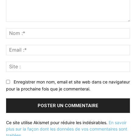
Commenter
:
No
:*
Ema
:*
Sit
:
Enregistrer mon nom, email et site web dans ce navigateur
pour la prochaine fois que je commenterai.
Ce site utilise Akismet pour réduire les indésirables.
En savoir
plus sur la façon dont les données de vos commentaires sont
traitées
.