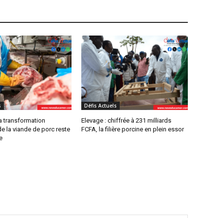
s
Défis Actuels
a transformation
Elevage : chiffrée à 231 milliards
 de la viande de porc reste
FCFA, la filière porcine en plein essor
e