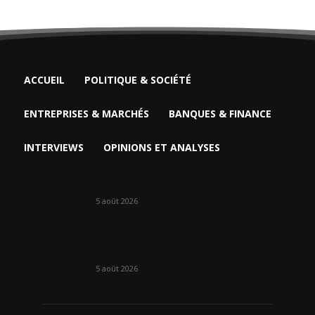
ACCUEIL
POLITIQUE & SOCIÉTÉ
ENTREPRISES & MARCHÉS
BANQUES & FINANCE
INTERVIEWS
OPINIONS ET ANALYSES
Enseignement supérieur : Le Premier ministre
crée une Commission nationale de la...
5 août 2026
AFD : Virginie Dago quitte le Cameroun après
près de 390...
5 août 2026