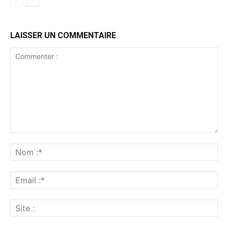
LAISSER UN COMMENTAIRE
Commenter
:
No
:*
Ema
:*
Sit
: