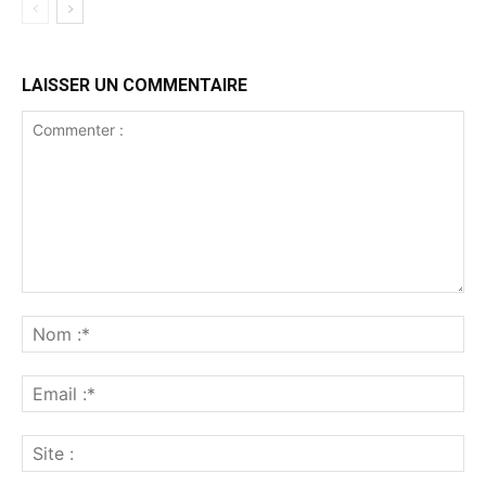
LAISSER UN COMMENTAIRE
Commenter
:
No
:*
Ema
:*
Sit
: