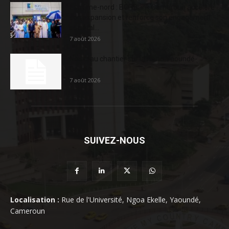
Extrême-nord : BGFIBank Cameroun accélère
son expansion et renforce son engagement
sociétal...
7 août 2026
Nouveau chantier sur la route Yaoundé-
Douala
7 août 2026
SUIVEZ-NOUS
Localisation :
Rue de l'Université, Ngoa Ekelle, Yaoundé,
Cameroun