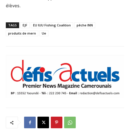
élèves.
TAGS
EJF
EU IUU Fishing Coalition
pêche INN
produits de mern
Ue