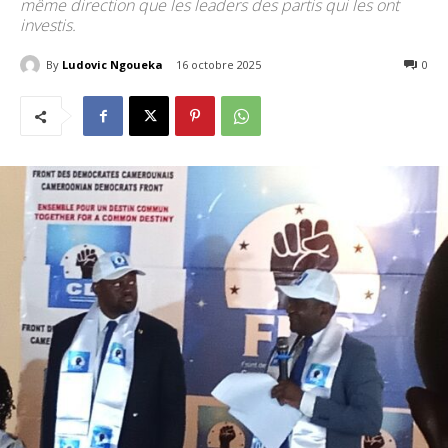
même direction que les leaders des partis qui les ont
investis.
By
Ludovic Ngoueka
16 octobre 2025
314
0