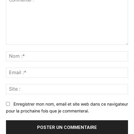
Commenter
:
No
:*
Ema
:*
Sit
:
Enregistrer mon nom, email et site web dans ce navigateur
pour la prochaine fois que je commenterai.