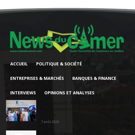
ACCUEIL
POLITIQUE & SOCIÉTÉ
ENTREPRISES & MARCHÉS
BANQUES & FINANCE
INTERVIEWS
OPINIONS ET ANALYSES
Extrême-nord : BGFIBank Cameroun accélère
son expansion et renforce son engagement
sociétal...
7 août 2026
Nouveau chantier sur la route Yaoundé-