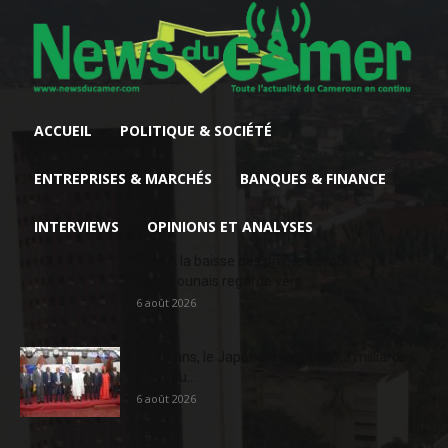
ACCUEIL
POLITIQUE & SOCIÉTÉ
ENTREPRISES & MARCHÉS
BANQUES & FINANCE
INTERVIEWS
OPINIONS ET ANALYSES
Face à la baisse des prix, le cacao
camerounais regarde vers...
6 août 2026
En 20 ans, le Japon a injecté 363,3 milliards
FCFA au...
6 août 2026