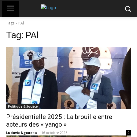
Tags
PAl
Tag:
PAl
Politique & Société
Présidentielle 2025 : La brouille entre
acteurs des « yango »
Ludovic Ngoueka
-
16 octobre 2025
0