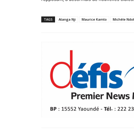
TAGS
Atanga Nji
Maurice Kamto
Michèle Ndo