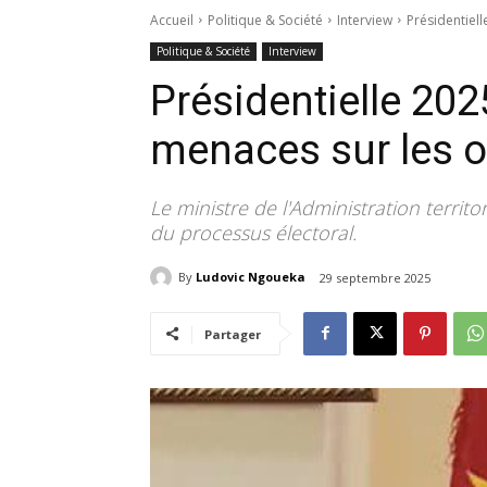
Accueil
Politique & Société
Interview
Présidentiel
Politique & Société
Interview
Présidentielle 202
menaces sur les 
Le ministre de l'Administration territ
du processus électoral.
By
Ludovic Ngoueka
29 septembre 2025
Partager