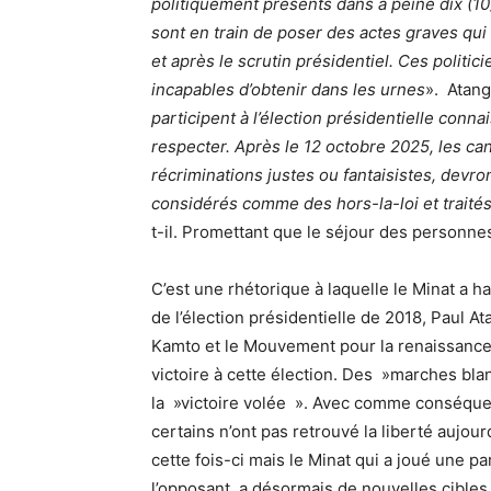
politiquement présents dans à peine dix (1
sont en train de poser des actes graves qui 
et après le scrutin présidentiel. Ces politic
incapables d’obtenir dans les urnes
». Atang
participent à l’élection présidentielle connai
respecter. Après le 12 octobre 2025, les ca
récriminations justes ou fantaisistes, devron
considérés comme des hors-la-loi et trait
t-il. Promettant que le séjour des personne
C’est une rhétorique à laquelle le Minat a 
de l’élection présidentielle de 2018, Paul 
Kamto et le Mouvement pour la renaissance
victoire à cette élection. Des »marches bla
la »victoire volée ». Avec comme conséqu
certains n’ont pas retrouvé la liberté aujou
cette fois-ci mais le Minat qui a joué une pa
l’opposant, a désormais de nouvelles cibles