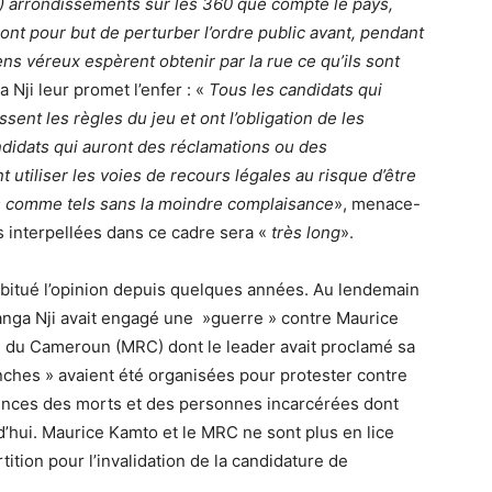
0) arrondissements sur les 360 que compte le pays,
ont pour but de perturber l’ordre public avant, pendant
iens véreux espèrent obtenir par la rue ce qu’ils sont
a Nji leur promet l’enfer : «
Tous les candidats qui
ssent les règles du jeu et ont l’obligation de les
ndidats qui auront des réclamations ou des
t utiliser les voies de recours légales au risque d’être
és comme tels sans la moindre complaisance
», menace-
s interpellées dans ce cadre sera «
très long
».
habitué l’opinion depuis quelques années. Au lendemain
Atanga Nji avait engagé une »guerre » contre Maurice
 du Cameroun (MRC) dont le leader avait proclamé sa
nches » avaient été organisées pour protester contre
ences des morts et des personnes incarcérées dont
rd’hui. Maurice Kamto et le MRC ne sont plus en lice
rtition pour l’invalidation de la candidature de
.