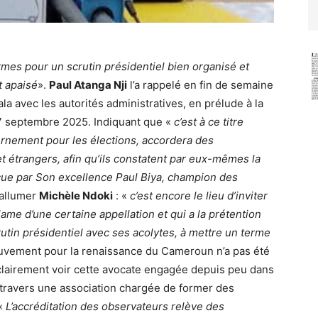
rmes pour un scrutin présidentiel bien organisé et
t apaisé
».
Paul Atanga Nji
l’a rappelé en fin de semaine
la avec les autorités administratives, en prélude à la
27 septembre 2025. Indiquant que «
c’est à ce titre
ernement pour les élections, accordera des
t étrangers, afin qu’ils constatent par eux-mêmes la
çue par Son excellence Paul Biya, champion des
’allumer
Michèle Ndoki
: «
c’est encore le lieu d’inviter
lame d’une
certaine appellation et qui a la prétention
rutin présidentiel avec ses acolytes, à mettre un terme
ouvement pour la renaissance du Cameroun n’a pas été
e clairement voir cette avocate engagée depuis peu dans
à travers une association chargée de former des
 «
L’accréditation des observateurs relève des