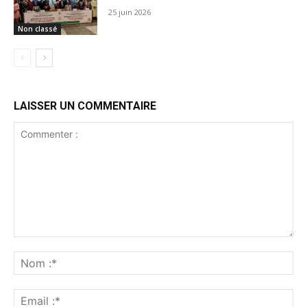
25 juin 2026
Non classé
LAISSER UN COMMENTAIRE
Commenter
:
No
:*
Ema