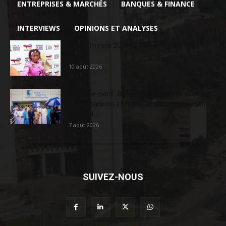
ENTREPRISES & MARCHÉS
BANQUES & FINANCE
INTERVIEWS
OPINIONS ET ANALYSES
Can féminine 2026: le Cameroun en demi-
finale
10 août 2026
Extrême-nord : BGFIBank Cameroun accélère
son expansion et renforce son engagement
sociétal...
7 août 2026
SUIVEZ-NOUS