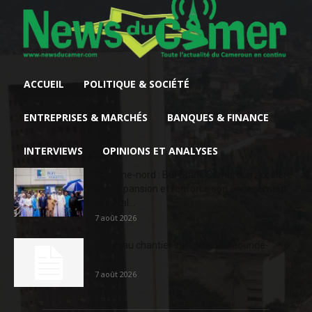
ACCUEIL
POLITIQUE & SOCIÉTÉ
ENTREPRISES & MARCHÉS
BANQUES & FINANCE
INTERVIEWS
OPINIONS ET ANALYSES
Extrême-nord : BGFIBank Cameroun accélère
son expansion et renforce son engagement
sociétal...
7 août 2026
Nouveau chantier sur la route Yaoundé-
Douala
7 août 2026