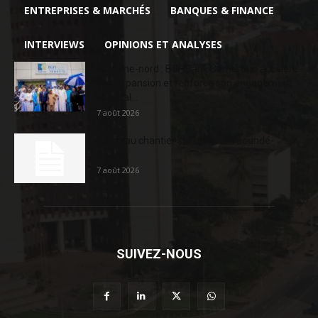
ENTREPRISES & MARCHÉS
BANQUES & FINANCE
INTERVIEWS
OPINIONS ET ANALYSES
Extrême-nord : BGFIBank Cameroun accélère
son expansion et renforce son engagement
sociétal...
7 août 2026
Nouveau chantier sur la route Yaoundé-
Douala
7 août 2026
SUIVEZ-NOUS