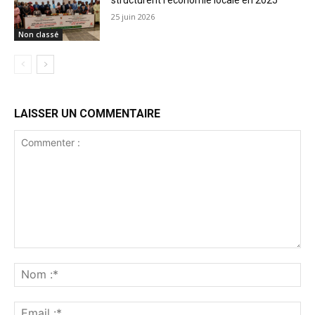
25 juin 2026
Non classé
LAISSER UN COMMENTAIRE
Commenter
:
No
:*
Ema