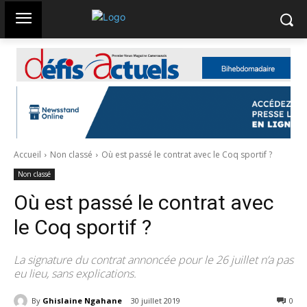
Accueil
Non classé
Où est passé le contrat avec le Coq sportif ?
Non classé
Où est passé le contrat avec
le Coq sportif ?
La signature du contrat annoncée pour le 26 juillet n’a pas
eu lieu, sans explications.
By
Ghislaine Ngahane
30 juillet 2019
2648
0