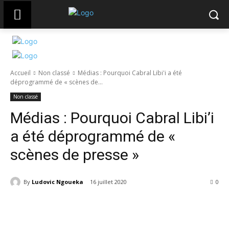
Accueil
Non classé
Médias : Pourquoi Cabral Libi'i a été
déprogrammé de « scènes de...
Non classé
Médias : Pourquoi Cabral Libi’i
a été déprogrammé de «
scènes de presse »
By
Ludovic Ngoueka
16 juillet 2020
1807
0