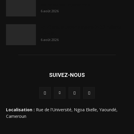
camerounais regarde vers...
6 août 2026
En 20 ans, le Japon a injecté 363,3 milliards
FCFA au...
6 août 2026
SUIVEZ-NOUS
Localisation :
Rue de l'Université, Ngoa Ekelle, Yaoundé,
Cameroun