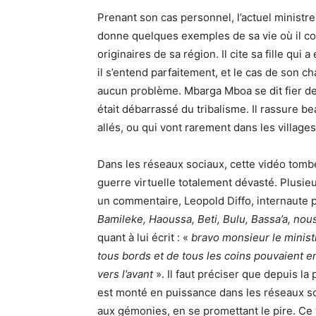
Prenant son cas personnel, l’actuel ministr
donne quelques exemples de sa vie où il co
originaires de sa région. Il cite sa fille qu
il s’entend parfaitement, et le cas de son cha
aucun problème. Mbarga Mboa se dit fier d
était débarrassé du tribalisme. Il rassure 
allés, ou qui vont rarement dans les village
Dans les réseaux sociaux, cette vidéo to
guerre virtuelle totalement dévasté. Plusieu
un commentaire, Leopold Diffo, internaute 
Bamileke, Haoussa, Beti, Bulu, Bassa’a, n
quant à lui écrit : «
bravo monsieur le ministr
tous bords et de tous les coins pouvaient e
vers l’avant
». Il faut préciser que depuis la
est monté en puissance dans les réseaux soc
aux gémonies, en se promettant le pire. Ce 