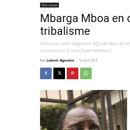
Non classé
Mbarga Mboa en c
tribalisme
Dans une vidéo largement diffusée dans les ré
camerounais à vivre fraternellement.
Par
Ludovic Ngoueka
-
16 avril 2019