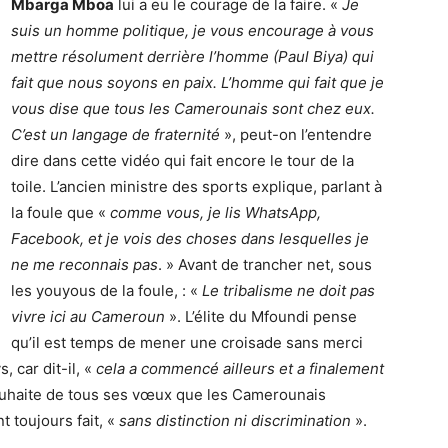
Mbarga Mboa
lui a eu le courage de la faire. «
Je
suis un homme politique, je vous encourage à vous
mettre résolument derrière l’homme (Paul Biya) qui
fait que nous soyons en paix. L’homme qui fait que je
vous dise que tous les Camerounais sont chez eux.
C’est un langage de fraternité
», peut-on l’entendre
dire dans cette vidéo qui fait encore le tour de la
toile. L’ancien ministre des sports explique, parlant à
la foule que «
comme vous, je lis WhatsApp,
Facebook, et je vois des choses dans lesquelles je
ne me reconnais pas
. » Avant de trancher net, sous
les youyous de la foule, : «
Le tribalisme ne doit pas
vivre ici au Cameroun
». L’élite du Mfoundi pense
qu’il est temps de mener une croisade sans merci
 car dit-il, «
cela a commencé ailleurs et a finalement
uhaite de tous ses vœux que les Camerounais
 toujours fait, «
sans distinction ni discrimination
».