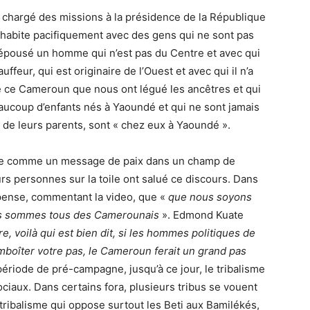
e chargé des missions à la présidence de la République
habite pacifiquement avec des gens qui ne sont pas
i a épousé un homme qui n’est pas du Centre et avec qui
uffeur, qui est originaire de l’Ouest et avec qui il n’a
e ce Cameroun que nous ont légué les ancêtres et qui
beaucoup d’enfants nés à Yaoundé et qui ne sont jamais
s de leurs parents, sont « chez eux à Yaoundé ».
mbe comme un message de paix dans un champ de
rs personnes sur la toile ont salué ce discours. Dans
pense, commentant la video, que «
que nous soyons
ous sommes tous des Camerounais
». Edmond Kuate
e, voilà qui est bien dit, si les hommes politiques de
mboîter votre pas, le Cameroun ferait un grand pas
 période de pré-campagne, jusqu’à ce jour, le tribalisme
iaux. Dans certains fora, plusieurs tribus se vouent
tribalisme qui oppose surtout les Beti aux Bamilékés,