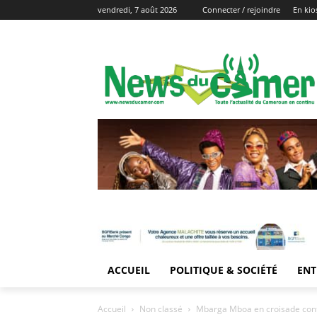
vendredi, 7 août 2026
Connecter / rejoindre
En kio
ACCUEIL
POLITIQUE & SOCIÉTÉ
ENT
Accueil
Non classé
Mbarga Mboa en croisade contr