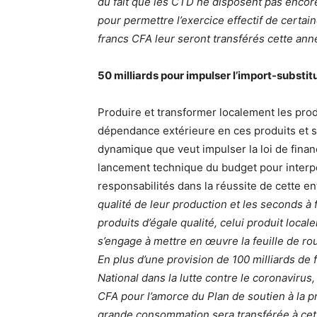
du fait que les CTD ne disposent pas encore
pour permettre l’exercice effectif de certai
francs CFA leur seront transférés cette année
50 milliards pour impulser l’import-substit
Produire et transformer localement les pro
dépendance extérieure en ces produits et st
dynamique que veut impulser la loi de financ
lancement technique du budget pour interpel
responsabilités dans la réussite de cette en
qualité de leur production et les seconds à 
produits d’égale qualité, celui produit loca
s’engage à mettre en œuvre la feuille de rou
En plus d’une provision de 100 milliards de 
National dans la lutte contre le coronavirus,
CFA pour l’amorce du Plan de soutien à la pr
grande consommation sera transférée à cet 