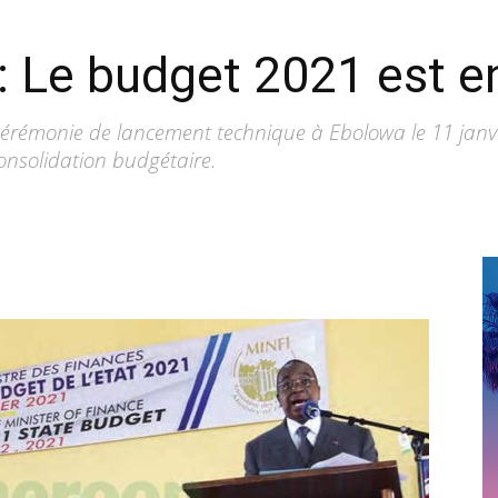
 : Le budget 2021 est 
cérémonie de lancement technique à Ebolowa le 11 janvie
consolidation budgétaire.