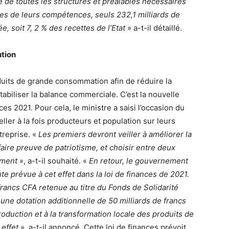
 de toutes les structures et préalables nécessaires
nes de leurs compétences, seuls 232,1 milliards de
, soit 7, 2 % des recettes de l’Etat
» a-t-il détaillé.
ution
duits de grande consommation afin de réduire la
abiliser la balance commerciale. C’est la nouvelle
es 2021. Pour cela, le ministre a saisi l’occasion du
ler à la fois producteurs et population sur leurs
treprise. «
Les premiers devront veiller à améliorer la
faire preuve de patriotisme, et choisir entre deux
lement
», a-t-il souhaité. «
En retour, le gouvernement
te prévue à cet effet dans la loi de finances de 2021.
francs CFA retenue au titre du Fonds de Solidarité
 une dotation additionnelle de 50 milliards de francs
oduction et à la transformation locale des produits de
effet
», a-t-il annoncé. Cette loi de finances prévoit