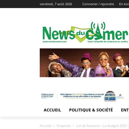
vendredi, 7 août 2026
Connecter / rejoindre
En kio
ACCUEIL
POLITIQUE & SOCIÉTÉ
ENT
Accueil
Finances
Loi de finances : Le budget 2021