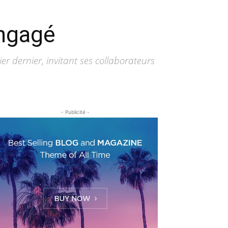
engagé
r dernier, invitant ses collaborateurs
- Publicité -