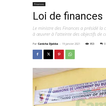
Finances
Loi de finances
Le ministre des Finances a présidé la 
à œuvrer à l'atteinte des objectifs de 
Par
Canicha Djakba
-
19 janvier 2021
953
0