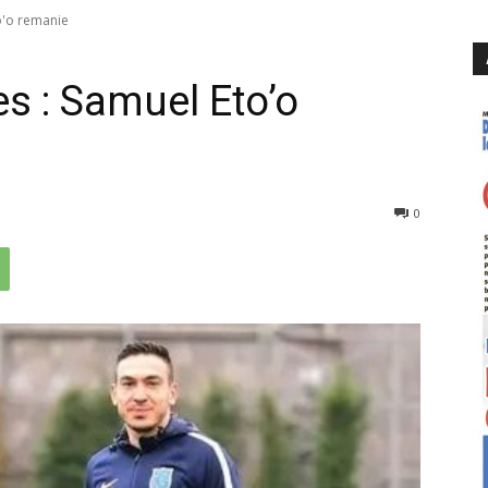
o'o remanie
s : Samuel Eto’o
399
0