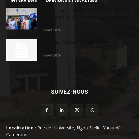
INTERVIEWS
OPINIONS ET ANALYSES
Extrême-nord : BGFIBank Cameroun accélère
son expansion et renforce son engagement
sociétal...
7 août 2026
Nouveau chantier sur la route Yaoundé-
Douala
7 août 2026
SUIVEZ-NOUS
Localisation :
Rue de l'Université, Ngoa Ekelle, Yaoundé,
Cameroun