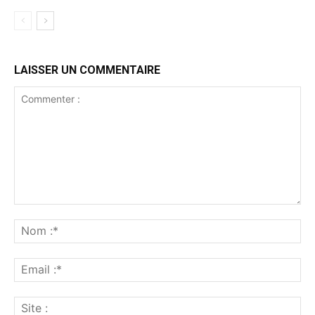
LAISSER UN COMMENTAIRE
Commenter
:
No
:*
Ema
:*
Sit