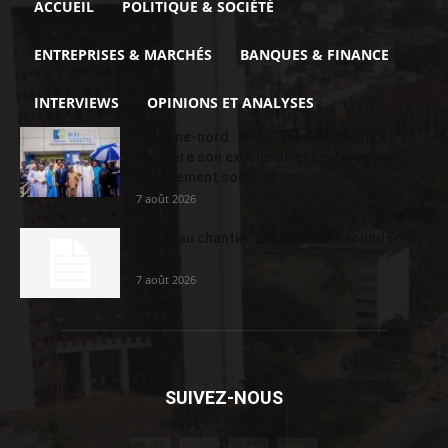
ACCUEIL
POLITIQUE & SOCIÉTÉ
ENTREPRISES & MARCHÉS
BANQUES & FINANCE
INTERVIEWS
OPINIONS ET ANALYSES
Extrême-nord : BGFIBank Cameroun
accélère son expansion et renforce son
engagement sociétal...
7 août 2026
Nouveau chantier sur la route Yaoundé-
Douala
7 août 2026
SUIVEZ-NOUS