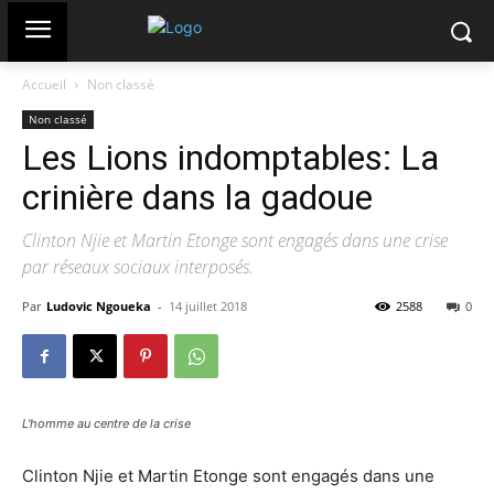
Accueil
Non classé
Non classé
Les Lions indomptables: La
crinière dans la gadoue
Clinton Njie et Martin Etonge sont engagés dans une crise
par réseaux sociaux interposés.
Par
Ludovic Ngoueka
-
14 juillet 2018
2588
0
L'homme au centre de la crise
Clinton Njie et Martin Etonge sont engagés dans une