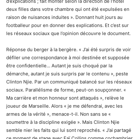
d’explications ; fait monter selon la direction de l’hôtel
deux filles dans votre chambre qui ont été expulsées en
raison de nuisances induites ». Donnant huit jours au
footballeur pour en donner des explications. Et c’est sur
les réseaux sociaux que l’opinion découvre le document.
Réponse du berger à la bergère. « J’ai été surpris de voir
défiler une correspondance à moi destinée et supposée
être confidentielle… Autant je suis choqué par la
démarche, autant je suis surpris par le contenu », peste
Clinton Njie. Par un communiqué balancé sur les réseaux
sociaux. Parallélisme de forme, peut-on soupçonner. «
Ma carrière et mon honneur sont attaqués », relève le
joueur de Marseille. Alors « je me défendrai, avec les
armes de la vérité », menace-t-il. Non sans se «
soumettre à la discipline exigée ». Mais Clinton Njie
semble nier les faits qui lui sont reprochés. « J’ai partagé
ce moment de stage avec Faï Collins comme cochambrier