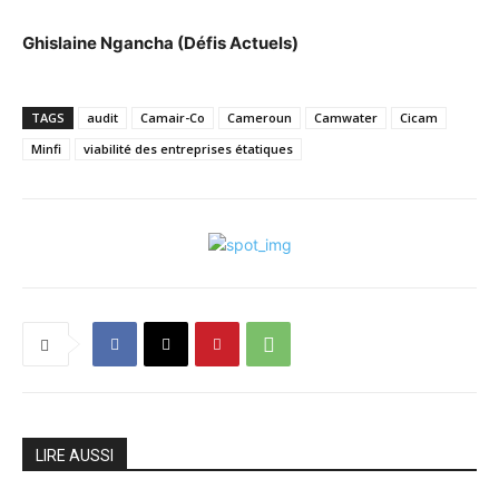
Ghislaine Ngancha (Défis Actuels)
TAGS
audit
Camair-Co
Cameroun
Camwater
Cicam
Minfi
viabilité des entreprises étatiques
LIRE AUSSI