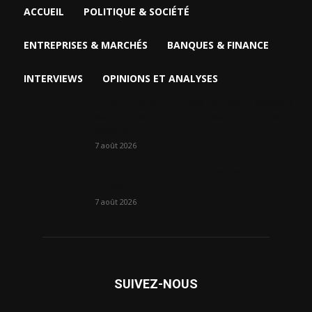
ACCUEIL
POLITIQUE & SOCIÉTÉ
ENTREPRISES & MARCHÉS
BANQUES & FINANCE
INTERVIEWS
OPINIONS ET ANALYSES
Extrême-nord : BGFIBank Cameroun accélère
son expansion et renforce son engagement
sociétal...
7 août 2026
Nouveau chantier sur la route Yaoundé-
Douala
7 août 2026
SUIVEZ-NOUS