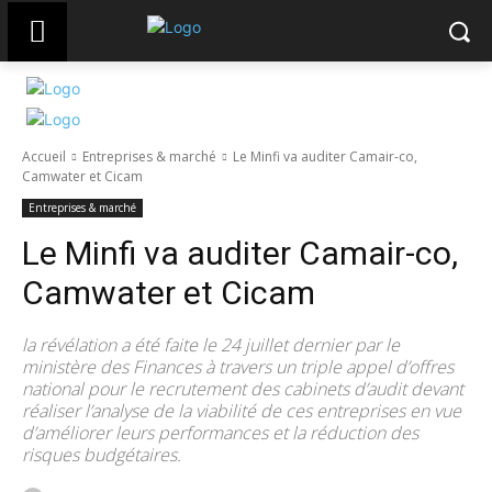
Accueil
Entreprises & marché
Le Minfi va auditer Camair-co,
Camwater et Cicam
Entreprises & marché
Le Minfi va auditer Camair-co,
Camwater et Cicam
la révélation a été faite le 24 juillet dernier par le
ministère des Finances à travers un triple appel d’offres
national pour le recrutement des cabinets d’audit devant
réaliser l’analyse de la viabilité de ces entreprises en vue
d’améliorer leurs performances et la réduction des
risques budgétaires.