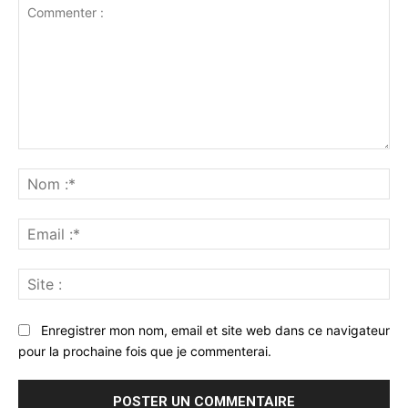
Commenter
:
No
:*
Ema
:*
Sit
:
Enregistrer mon nom, email et site web dans ce navigateur
pour la prochaine fois que je commenterai.