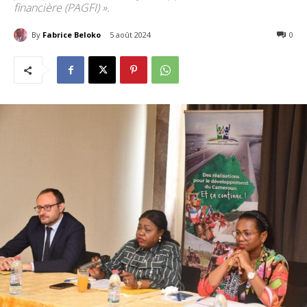
financière (PAGFI) ».
By
Fabrice Beloko
5 août 2024
169
0