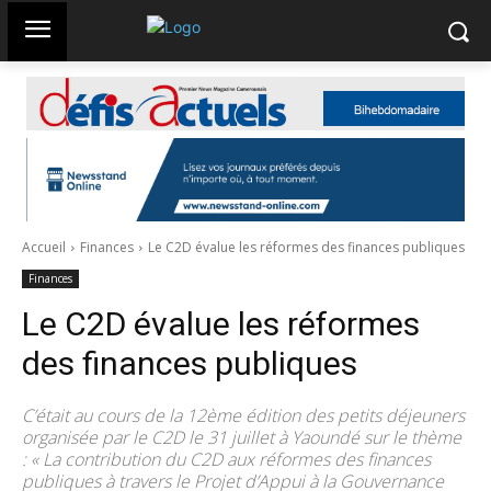
Accueil
Finances
Le C2D évalue les réformes des finances publiques
Finances
Le C2D évalue les réformes
des finances publiques
C’était au cours de la 12ème édition des petits déjeuners
organisée par le C2D le 31 juillet à Yaoundé sur le thème
: « La contribution du C2D aux réformes des finances
publiques à travers le Projet d’Appui à la Gouvernance