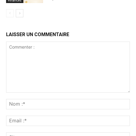
Finances
LAISSER UN COMMENTAIRE
Commenter
:
No
:*
Ema
:*
Sit