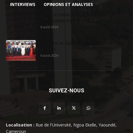
INTERVIEWS
OPINIONS ET ANALYSES
Face à la baisse des prix, le cacao
camerounais regarde vers...
6 août 2026
En 20 ans, le Japon a injecté 363,3 milliards
FCFA au...
6 août 2026
SUIVEZ-NOUS
Localisation :
Rue de l'Université, Ngoa Ekelle, Yaoundé,
Cameroun