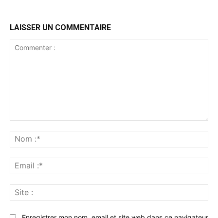
LAISSER UN COMMENTAIRE
Commenter
:
No
:*
Ema
:*
Sit
:
Enregistrer mon nom, email et site web dans ce navigateur