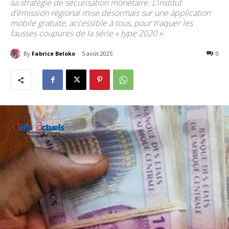
sa stratégie de sécurisation monétaire. L’institut
d’émission régional mise désormais sur une application
mobile gratuite, accessible à tous, pour traquer les
fausses coupures de la série « type 2020 ».
By
Fabrice Beloko
5 août 2025
413
0