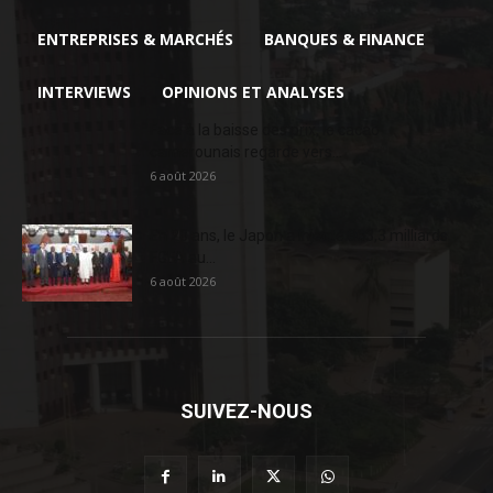
ENTREPRISES & MARCHÉS
BANQUES & FINANCE
INTERVIEWS
OPINIONS ET ANALYSES
Face à la baisse des prix, le cacao
camerounais regarde vers...
6 août 2026
En 20 ans, le Japon a injecté 363,3 milliards
FCFA au...
6 août 2026
SUIVEZ-NOUS