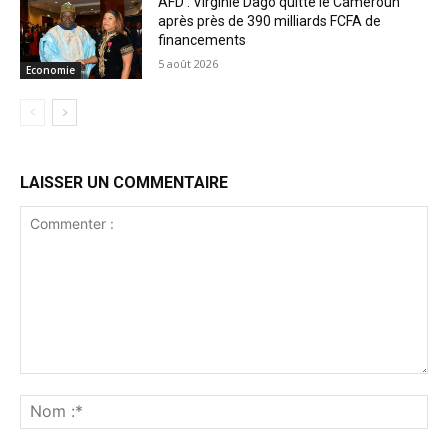
AFD : Virginie Dago quitte le Cameroun
après près de 390 milliards FCFA de
financements
5 août 2026
Economie
LAISSER UN COMMENTAIRE
Commenter
:
No
:*