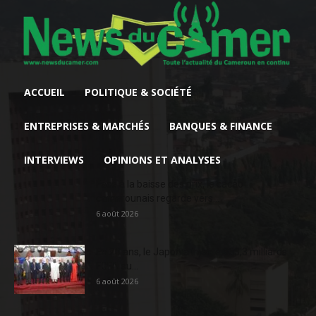
ACCUEIL
POLITIQUE & SOCIÉTÉ
ENTREPRISES & MARCHÉS
BANQUES & FINANCE
INTERVIEWS
OPINIONS ET ANALYSES
Face à la baisse des prix, le cacao
camerounais regarde vers...
6 août 2026
En 20 ans, le Japon a injecté 363,3 milliards
FCFA au...
6 août 2026