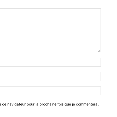
Nom
:*
Email
:*
Site
:
s ce navigateur pour la prochaine fois que je commenterai.