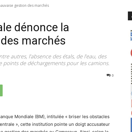
mauvaise gestion des marchés
le dénonce la
 des marchés
tre autres, l’absence des étals, de l’eau, des
 de points de déchargements pour les camions.
5222
0
nque Mondiale (BM), intitulée « briser les obstacles
trale », cette institution pointe un doigt accusateur
nne gestion des marchés au Cameroun. Ainsi, selon la