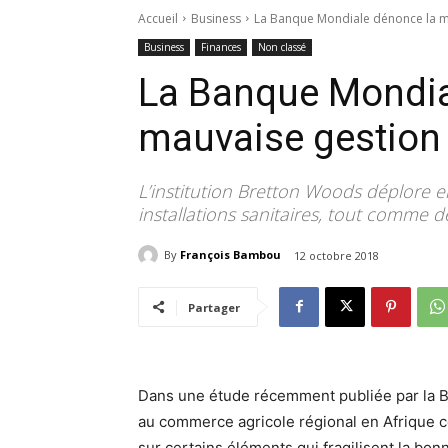
Accueil
Business
La Banque Mondiale dénonce la 
Business
Finances
Non classé
La Banque Mondia
mauvaise gestion
L’institution Bretton Woods déplore en
installations sanitaires, tout comme
By
François Bambou
12 octobre 2018
Partager
Dans une étude récemment publiée par la Ba
au commerce agricole régional en Afrique cen
sur certains éléments qui fragilisent la bo