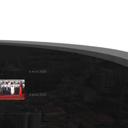
Face à la baisse des prix, le
cacao camerounais regarde
vers...
6 août 2026
En 20 ans, le Japon a injecté
363,3 milliards FCFA au...
6 août 2026